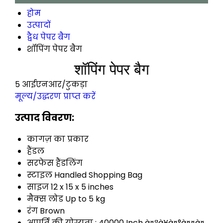
होम
उत्पादों
द्वैध पेपर बैग
शॉपिंग पेपर बैग
शॉपिंग पेपर बैग
5 आईएनआर/टुकड़ा
मूल्य/उद्धरण प्राप्त करें
उत्पाद विवरण:
कागज़ का प्रकार
हैंडल
सरफेस हैंडलिंग
स्टाइल
Handled Shopping Bag
साइज
12 x 15 x 5 inches
मैक्स लोड
Up to 5 kg
रंग
Brown
आपूर्ति की योग्यता :
40000 Inch à¤ªà¥à¤°à¤¤à¤