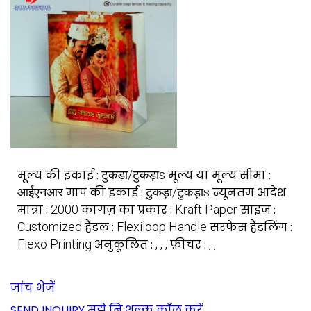
मूल्य की इकाई :
टुकड़ा/टुकड़ाs
मूल्य या मूल्य सीमा :
आईएनआर
माप की इकाई :
टुकड़ा/टुकड़ाs
न्यूनतम आदेश
मात्रा :
2000
कागज़ का प्रकार :
Kraft Paper
साइज :
Customized
हैंडल :
Flexiloop Handle
सरफेस हैंडलिंग :
Flexo Printing
अनुकूलित :
, , ,
फ़ीचर :
, ,
जांच भेजें
SEND INQUIRY
मुझे निःशुल्क कॉल करें