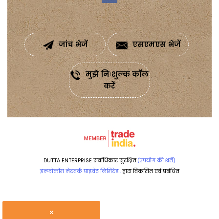
जांच भेजें
एसएमएस भेजें
मुझे निःशुल्क कॉल
करें
DUTTA ENTERPRISE सर्वाधिकार सुरक्षित.
(उपयोग की शर्तें)
इन्फोकॉम नेटवर्क प्राइवेट लिमिटेड .
द्वारा विकसित एवं प्रबंधित
×