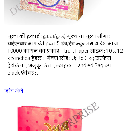
मूल्य की इकाई :
टुकड़ा/टुकड़े
मूल्य या मूल्य सीमा :
आईएनआर
माप की इकाई :
इंच/इंच
न्यूनतम आदेश मात्रा :
10000
कागज़ का प्रकार :
Kraft Paper
साइज :
10 x 12
x 5 inches
हैंडल :
,
मैक्स लोड :
Up to 3 kg
सरफेस
हैंडलिंग :
,
अनुकूलित :
,
स्टाइल :
Handled Bag
रंग :
Black
फ़ीचर :
,
जांच भेजें