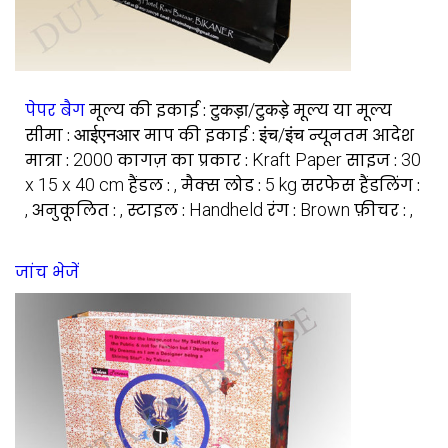
पेपर बैग
मूल्य की इकाई :
टुकड़ा/टुकड़े
मूल्य या मूल्य
सीमा :
आईएनआर
माप की इकाई :
इंच/इंच
न्यूनतम आदेश
मात्रा :
2000
कागज़ का प्रकार :
Kraft Paper
साइज :
30
x 15 x 40 cm
हैंडल :
,
मैक्स लोड :
5 kg
सरफेस हैंडलिंग :
,
अनुकूलित :
,
स्टाइल :
Handheld
रंग :
Brown
फ़ीचर :
,
जांच भेजें