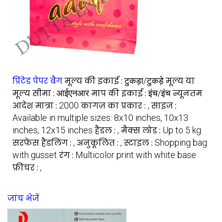
प्रिंटेड पेपर बैग
मूल्य की इकाई :
टुकड़ा/टुकड़े
मूल्य या
मूल्य सीमा :
आईएनआर
माप की इकाई :
इंच/इंच
न्यूनतम
आदेश मात्रा :
2000
कागज़ का प्रकार :
,
साइज :
Available in multiple sizes: 8x10 inches, 10x13
inches, 12x15 inches
हैंडल :
,
मैक्स लोड :
Up to 5 kg
सरफेस हैंडलिंग :
,
अनुकूलित :
,
स्टाइल :
Shopping bag
with gusset
रंग :
Multicolor print with white base
फ़ीचर :
,
जांच भेजें